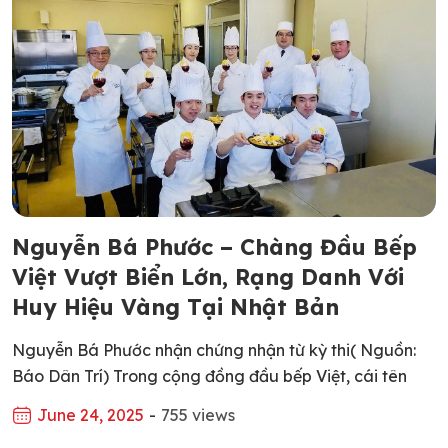
Nguyễn Bá Phước – Chàng Đầu Bếp
Việt Vượt Biển Lớn, Rạng Danh Với
Huy Hiệu Vàng Tại Nhật Bản
Nguyễn Bá Phước nhận chứng nhận từ kỳ thi( Nguồn:
Báo Dân Trí) Trong cộng đồng đầu bếp Việt, cái tên
Nguyễn Bá Phước đã không còn xa lạ – đặc biệt với
June 24, 2025
-
755 views
những ai theo đuổi tinh thần và kỹ thuật nấu ăn chuẩn