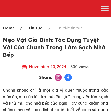
Skip
to
content
Home
Tin tức
Chi tiết tin tức
Mẹo Vặt Gia Đình: Tác Dụng Tuyệt
Vời Của Chanh Trong Làm Sạch Nhà
Bếp
November 20, 2024
-
300 views
Share:
Chanh không chỉ là một gia vị quen thuộc trong các
món ăn, mà còn là “trợ thủ đắc lực” trong việc làm sạch
và khử mùi cho nhà bếp của bạn! Hãy cùng khám phá
những mẹo vặt gia đình ít người biết về cách sử dụng