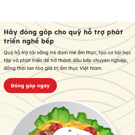
học hỏi tại các nền ẩm thực phát triển, tiếp cận quy
trình đào tạo hiện đại và môi trường […]
Post
navigation
Hãy đóng góp cho quỹ hỗ trợ phát
triển nghề bếp
Quỹ hỗ trợ tài năng trẻ đam mê ẩm thực, tạo cơ hội học
tập và phát triển để trở thành đầu bếp chuyên nghiệp,
đồng thời lan tỏa giá trị ẩm thực Việt Nam.
Đóng góp ngay