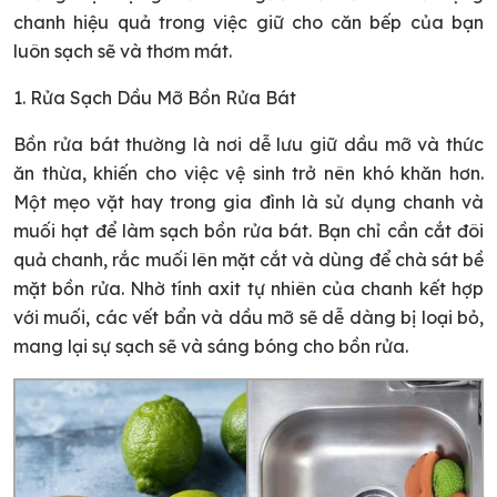
chanh hiệu quả trong việc giữ cho căn bếp của bạn
luôn sạch sẽ và thơm mát.
1. Rửa Sạch Dầu Mỡ Bồn Rửa Bát
Bồn rửa bát thường là nơi dễ lưu giữ dầu mỡ và thức
ăn thừa, khiến cho việc vệ sinh trở nên khó khăn hơn.
Một mẹo vặt hay trong gia đình là sử dụng chanh và
muối hạt để làm sạch bồn rửa bát. Bạn chỉ cần cắt đôi
quả chanh, rắc muối lên mặt cắt và dùng để chà sát bề
mặt bồn rửa. Nhờ tính axit tự nhiên của chanh kết hợp
với muối, các vết bẩn và dầu mỡ sẽ dễ dàng bị loại bỏ,
mang lại sự sạch sẽ và sáng bóng cho bồn rửa.