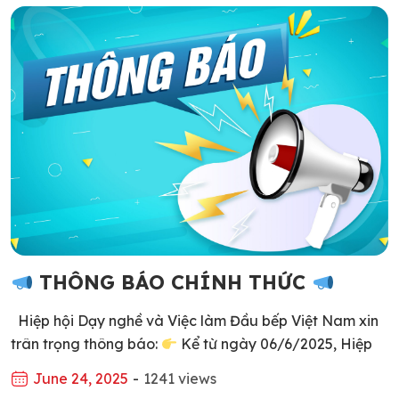
mực của ẩm thực Nhật Bản. Vượt qua nhiều thử […]
THÔNG BÁO CHÍNH THỨC
Hiệp hội Dạy nghề và Việc làm Đầu bếp Việt Nam xin
trân trọng thông báo:
Kể từ ngày 06/6/2025, Hiệp
hội chính thức sử dụng tên viết tắt tiếng Việt là: “HIỆP
June 24, 2025
-
1241 views
HỘI DẠY NGHỀ VÀ VIỆC LÀM ĐẦU BẾP VIỆT NAM”