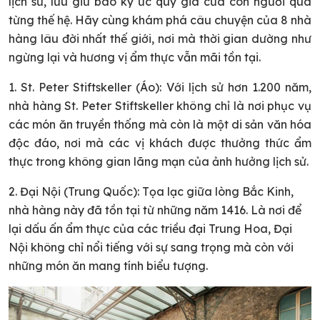
lịch sử, lưu giữ bao ký ức quý giá của con người qua
từng thế hệ. Hãy cùng khám phá câu chuyện của 8 nhà
hàng lâu đời nhất thế giới, nơi mà thời gian dường như
ngừng lại và hương vị ẩm thực vẫn mãi tồn tại.
1. St. Peter Stiftskeller (Áo): Với lịch sử hơn 1.200 năm,
nhà hàng St. Peter Stiftskeller không chỉ là nơi phục vụ
các món ăn truyền thống mà còn là một di sản văn hóa
độc đáo, nơi mà các vị khách được thưởng thức ẩm
thực trong không gian lãng mạn của ảnh hưởng lịch sử.
2. Đại Nội (Trung Quốc): Tọa lạc giữa lòng Bắc Kinh,
nhà hàng này đã tồn tại từ những năm 1416. Là nơi để
lại dấu ấn ẩm thực của các triều đại Trung Hoa, Đại
Nội không chỉ nổi tiếng với sự sang trọng mà còn với
những món ăn mang tính biểu tượng.