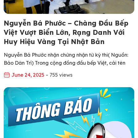
Nguyễn Bá Phước – Chàng Đầu Bếp
Việt Vượt Biển Lớn, Rạng Danh Với
Huy Hiệu Vàng Tại Nhật Bản
Nguyễn Bá Phước nhận chứng nhận từ kỳ thi( Nguồn:
Báo Dân Trí) Trong cộng đồng đầu bếp Việt, cái tên
Nguyễn Bá Phước đã không còn xa lạ – đặc biệt với
June 24, 2025
-
755 views
những ai theo đuổi tinh thần và kỹ thuật nấu ăn chuẩn
mực của ẩm thực Nhật Bản. Vượt qua nhiều thử […]