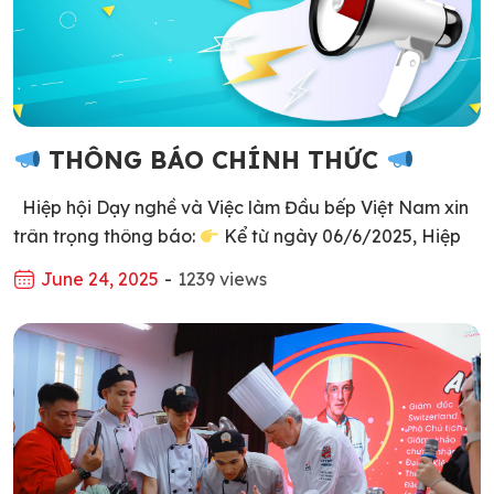
THÔNG BÁO CHÍNH THỨC
Hiệp hội Dạy nghề và Việc làm Đầu bếp Việt Nam xin
trân trọng thông báo:
Kể từ ngày 06/6/2025, Hiệp
hội chính thức sử dụng tên viết tắt tiếng Việt là: “HIỆP
June 24, 2025
-
1239 views
HỘI DẠY NGHỀ VÀ VIỆC LÀM ĐẦU BẾP VIỆT NAM”
trong tất cả các hoạt động, giao dịch, truyền thông […]