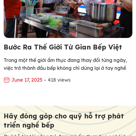
Bước Ra Thế Giới Từ Gian Bếp Việt
Trong một thế giới ẩm thực đang thay đổi từng ngày,
việc trở thành đầu bếp không chỉ dừng lại ở tay nghề
giỏi trong nước, mà còn là hành trình vươn ra toàn cầu,
June 17, 2025
-
418 views
học hỏi tại các nền ẩm thực phát triển, tiếp cận quy
trình đào tạo hiện đại và môi trường […]
Post
navigation
Hãy đóng góp cho quỹ hỗ trợ phát
triển nghề bếp