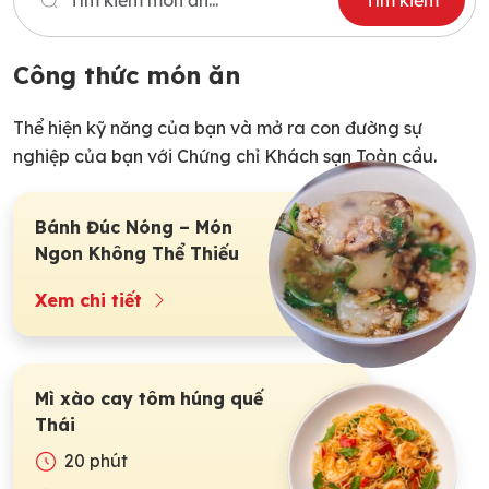
for:
Công thức món ăn
Thể hiện kỹ năng của bạn và mở ra con đường sự
nghiệp của bạn với Chứng chỉ Khách sạn Toàn cầu.
Bánh Đúc Nóng – Món
Ngon Không Thể Thiếu
Trong Ngày Hà Nội Gió
Xem chi tiết
Mùa
Mì xào cay tôm húng quế
Thái
20 phút