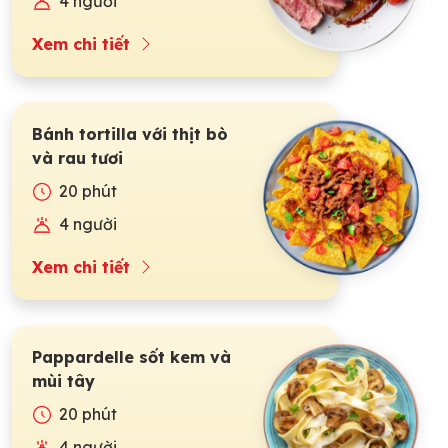
4 người
Xem chi tiết
Bánh tortilla với thịt bò
và rau tươi
20 phút
4 người
Xem chi tiết
Pappardelle sốt kem và
mùi tây
20 phút
4 người