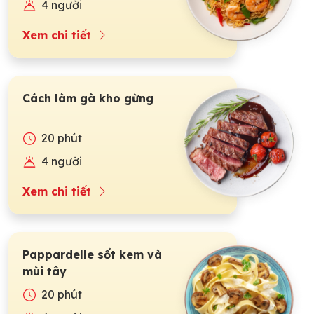
4 người
Xem chi tiết
Cách làm gà kho gừng
20 phút
4 người
Xem chi tiết
Pappardelle sốt kem và
mùi tây
20 phút