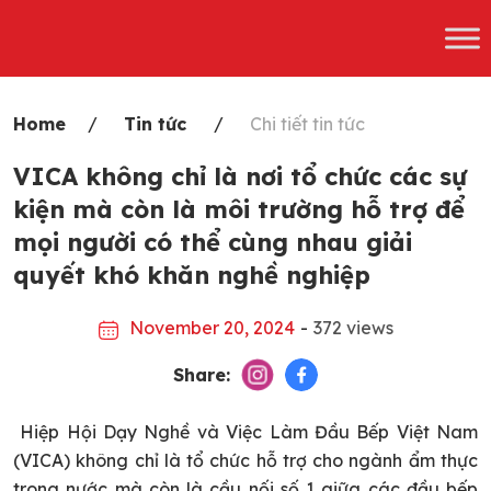
Skip
to
content
Home
Tin tức
Chi tiết tin tức
VICA không chỉ là nơi tổ chức các sự
kiện mà còn là môi trường hỗ trợ để
mọi người có thể cùng nhau giải
quyết khó khăn nghề nghiệp
November 20, 2024
-
372 views
Share:
Hiệp Hội Dạy Nghề và Việc Làm Đầu Bếp Việt Nam
(VICA) không chỉ là tổ chức hỗ trợ cho ngành ẩm thực
trong nước mà còn là cầu nối số 1 giữa các đầu bếp