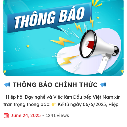
THÔNG BÁO CHÍNH THỨC
Hiệp hội Dạy nghề và Việc làm Đầu bếp Việt Nam xin
trân trọng thông báo:
Kể từ ngày 06/6/2025, Hiệp
hội chính thức sử dụng tên viết tắt tiếng Việt là: “HIỆP
June 24, 2025
-
1241 views
HỘI DẠY NGHỀ VÀ VIỆC LÀM ĐẦU BẾP VIỆT NAM”
trong tất cả các hoạt động, giao dịch, truyền thông […]