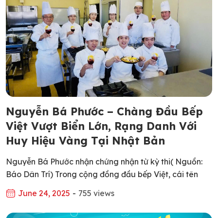
Nguyễn Bá Phước – Chàng Đầu Bếp
Việt Vượt Biển Lớn, Rạng Danh Với
Huy Hiệu Vàng Tại Nhật Bản
Nguyễn Bá Phước nhận chứng nhận từ kỳ thi( Nguồn:
Báo Dân Trí) Trong cộng đồng đầu bếp Việt, cái tên
Nguyễn Bá Phước đã không còn xa lạ – đặc biệt với
June 24, 2025
-
755 views
những ai theo đuổi tinh thần và kỹ thuật nấu ăn chuẩn
mực của ẩm thực Nhật Bản. Vượt qua nhiều thử […]