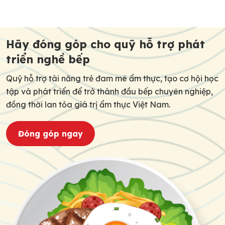
trình đào tạo hiện đại và môi trường […]
Post
navigation
Hãy đóng góp cho quỹ hỗ trợ phát
triển nghề bếp
Quỹ hỗ trợ tài năng trẻ đam mê ẩm thực, tạo cơ hội học
tập và phát triển để trở thành đầu bếp chuyên nghiệp,
đồng thời lan tỏa giá trị ẩm thực Việt Nam.
Đóng góp ngay