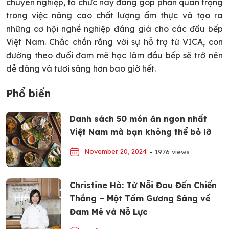
chuyên nghiệp, tổ chức này đang góp phần quan trọng
trong việc nâng cao chất lượng ẩm thực và tạo ra
những cơ hội nghề nghiệp đáng giá cho các đầu bếp
Việt Nam. Chắc chắn rằng với sự hỗ trợ từ VICA, con
đường theo đuổi đam mê học làm đầu bếp sẽ trở nên
dễ dàng và tươi sáng hơn bao giờ hết.
Phổ biến
Danh sách 50 món ăn ngon nhất
Việt Nam mà bạn không thể bỏ lỡ
November 20, 2024
-
1976 views
Christine Hà: Từ Nỗi Đau Đến Chiến
Thắng – Một Tấm Gương Sáng về
Đam Mê và Nỗ Lực