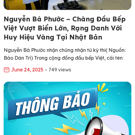
Nguyễn Bá Phước – Chàng Đầu Bếp
Việt Vượt Biển Lớn, Rạng Danh Với
Huy Hiệu Vàng Tại Nhật Bản
Nguyễn Bá Phước nhận chứng nhận từ kỳ thi( Nguồn:
Báo Dân Trí) Trong cộng đồng đầu bếp Việt, cái tên
Nguyễn Bá Phước đã không còn xa lạ – đặc biệt với
June 24, 2025
-
749 views
những ai theo đuổi tinh thần và kỹ thuật nấu ăn chuẩn
mực của ẩm thực Nhật Bản. Vượt qua nhiều thử […]