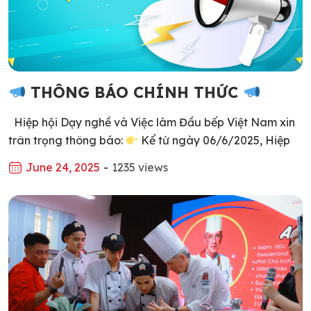
THÔNG BÁO CHÍNH THỨC
Hiệp hội Dạy nghề và Việc làm Đầu bếp Việt Nam xin
trân trọng thông báo:
Kể từ ngày 06/6/2025, Hiệp
hội chính thức sử dụng tên viết tắt tiếng Việt là: “HIỆP
June 24, 2025
-
1235 views
HỘI DẠY NGHỀ VÀ VIỆC LÀM ĐẦU BẾP VIỆT NAM”
trong tất cả các hoạt động, giao dịch, truyền thông […]