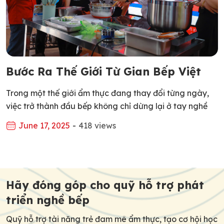
Bước Ra Thế Giới Từ Gian Bếp Việt
Trong một thế giới ẩm thực đang thay đổi từng ngày,
việc trở thành đầu bếp không chỉ dừng lại ở tay nghề
giỏi trong nước, mà còn là hành trình vươn ra toàn cầu,
June 17, 2025
-
418 views
học hỏi tại các nền ẩm thực phát triển, tiếp cận quy
trình đào tạo hiện đại và môi trường […]
Post
navigation
Hãy đóng góp cho quỹ hỗ trợ phát
triển nghề bếp
Quỹ hỗ trợ tài năng trẻ đam mê ẩm thực, tạo cơ hội học