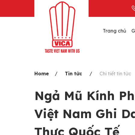
Skip
to
content
Trang chủ
G
Home
Tin tức
Chi tiết tin tức
Ngả Mũ Kính Ph
Việt Nam Ghi D
Thực Quốc Tế