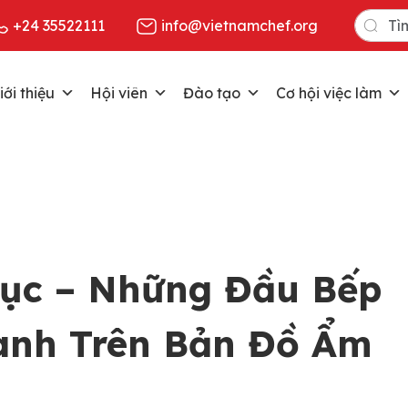
Search
+24 35522111
info@vietnamchef.org
for:
iới thiệu
Hội viên
Đào tạo
Cơ hội việc làm
ục – Những Đầu Bếp
anh Trên Bản Đồ Ẩm