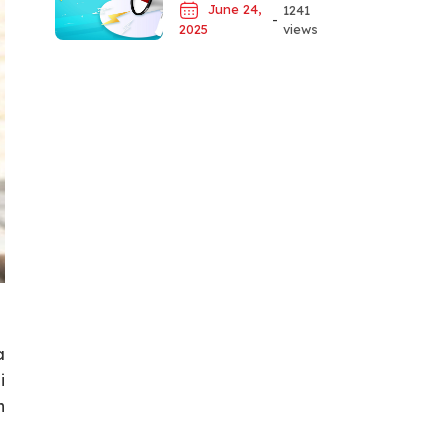
June 24,
1241
-
views
2025
a
i
n