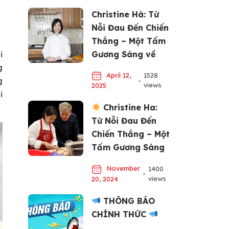
Christine Hà: Từ
Nỗi Đau Đến Chiến
Thắng – Một Tấm
Gương Sáng về
i
Đam Mê và Nỗ Lực
g
April 12,
1528
g
-
views
2025
i
Christine Ha:
Từ Nỗi Đau Đến
Chiến Thắng – Một
Tấm Gương Sáng
về Đam Mê và Nỗ
November
1400
Lực
-
views
20, 2024
THÔNG BÁO
CHÍNH THỨC