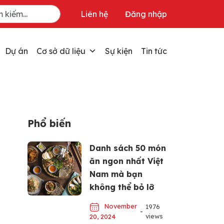
Liên hệ
Đăng nhập
Dự án
Cơ sở dữ liệu
Sự kiện
Tin tức
Phổ biến
Danh sách 50 món
ăn ngon nhất Việt
Nam mà bạn
không thể bỏ lỡ
November
1976
-
views
20, 2024