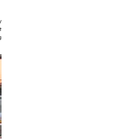
y
t
g