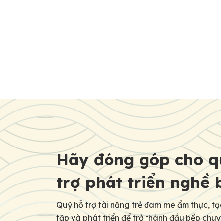
thần và kỹ thuật nấu ăn chuẩn mực của ẩm
thực Nhật Bản. Vượt qua nhiều thử […]
Post
navigation
Hãy đóng góp cho q
trợ phát triển nghề 
Quỹ hỗ trợ tài năng trẻ đam mê ẩm thực, tạ
tập và phát triển để trở thành đầu bếp chu