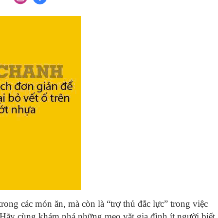
rong các món ăn, mà còn là “trợ thủ đắc lực” trong việc
 Hãy cùng khám phá những mẹo vặt gia đình ít người biết