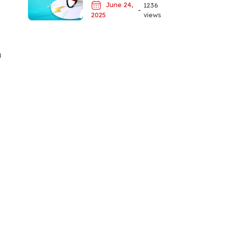
June 24,
1236
-
views
2025
n