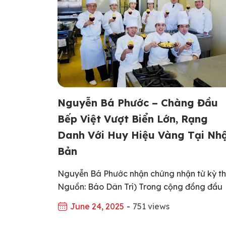
Nguyễn Bá Phước – Chàng Đầu
Bếp Việt Vượt Biển Lớn, Rạng
Danh Với Huy Hiệu Vàng Tại Nh
Bản
Nguyễn Bá Phước nhận chứng nhận từ kỳ th
Nguồn: Báo Dân Trí) Trong cộng đồng đầu
bếp Việt, cái tên Nguyễn Bá Phước đã khô
June 24, 2025
-
751 views
còn xa lạ – đặc biệt với những ai theo đuổi t