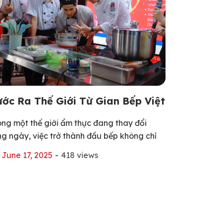
ớc Ra Thế Giới Từ Gian Bếp Việt
ong một thế giới ẩm thực đang thay đổi
ng ngày, việc trở thành đầu bếp không chỉ
ng lại ở tay nghề giỏi trong nước, mà còn là
June 17, 2025
-
418 views
nh trình vươn ra toàn cầu, học hỏi tại các
n ẩm thực phát triển, tiếp cận quy trình đào
o hiện đại và môi trường […]