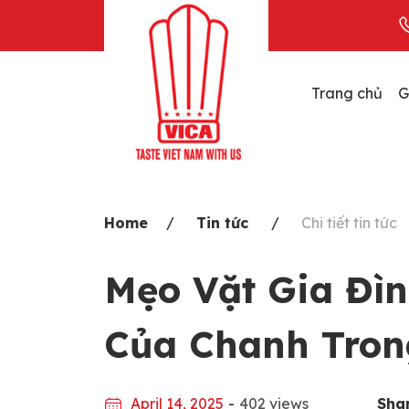
Skip
to
content
Trang chủ
G
Home
Tin tức
Chi tiết tin tức
Mẹo Vặt Gia Đìn
Của Chanh Tron
April 14, 2025
-
402 views
Shar