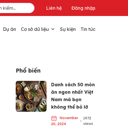
Liên hệ
Đăng nhập
Dự án
Cơ sở dữ liệu
Sự kiện
Tin tức
Phổ biến
Danh sách 50 món
ăn ngon nhất Việt
Nam mà bạn
không thể bỏ lỡ
November
1972
-
views
20, 2024