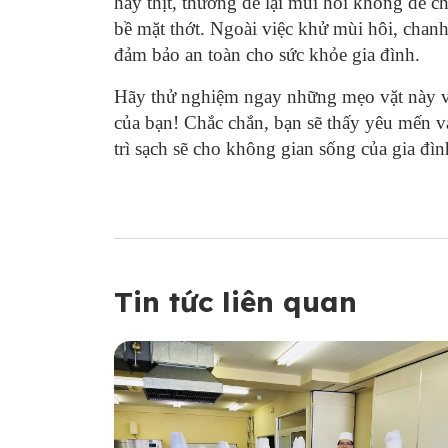
hay thịt, thường để lại mùi hôi không dễ c
bề mặt thớt. Ngoài việc khử mùi hôi, chanh 
đảm bảo an toàn cho sức khỏe gia đình.
Hãy thử nghiệm ngay những mẹo vặt này và
của bạn! Chắc chắn, bạn sẽ thấy yêu mến v
trì sạch sẽ cho không gian sống của gia đìn
Tin tức liên quan