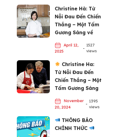
Christine Hà: Từ
Nỗi Đau Đến Chiến
Thắng – Một Tấm
Gương Sáng về
Đam Mê và Nỗ Lực
April 12,
1527
-
views
2025
Christine Ha:
Từ Nỗi Đau Đến
Chiến Thắng – Một
Tấm Gương Sáng
về Đam Mê và Nỗ
November
1395
Lực
-
views
20, 2024
THÔNG BÁO
CHÍNH THỨC