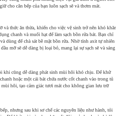
giữ cho căn bếp của bạn luôn sạch sẽ và thơm mát.
ỡ và thức ăn thừa, khiến cho việc vệ sinh trở nên khó khă
 dụng chanh và muối hạt để làm sạch bồn rửa bát. Bạn chỉ
 và dùng để chà sát bề mặt bồn rửa. Nhờ tính axit tự nhiên
 dầu mỡ sẽ dễ dàng bị loại bỏ, mang lại sự sạch sẽ và sáng
ôi khi cũng dễ dàng phát sinh mùi hôi khó chịu. Để khử
t chanh hoặc một cái bát chứa nước cốt chanh vào trong tủ
 mùi hôi, tạo cảm giác tươi mát cho không gian lưu trữ
bếp, nhưng sau khi sơ chế các nguyên liệu như hành, tỏi