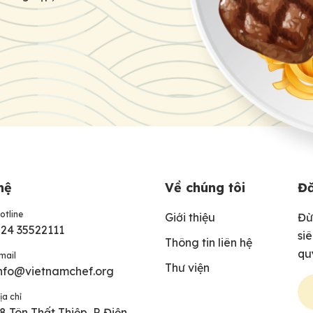
hệ
Về chúng tôi
Đă
otline
Giới thiệu
Đừ
24 35522111
si
Thông tin liên hệ
qu
mail
Thư viện
nfo@vietnamchef.org
ịa chỉ
8 Tôn Thất Thiệp, P. Điện