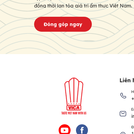
đồng thời lan tỏa giá trị ẩm thực Việt Nam.
Đóng góp ngay
Liên 
H
+
E
i
Đ
1