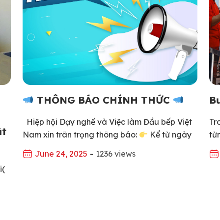
THÔNG BÁO CHÍNH THỨC
Bư
Hiệp hội Dạy nghề và Việc làm Đầu bếp Việt
Tr
ật
Nam xin trân trọng thông báo:
Kể từ ngày
từ
06/6/2025, Hiệp hội chính thức sử dụng tên
dừ
June 24, 2025
-
1236 views
viết tắt tiếng Việt là: “HIỆP HỘI DẠY NGHỀ
hà
i(
VÀ VIỆC LÀM ĐẦU BẾP VIỆT NAM” trong tất
nề
cả các hoạt động, giao dịch, truyền thông […]
tạ
ng
inh