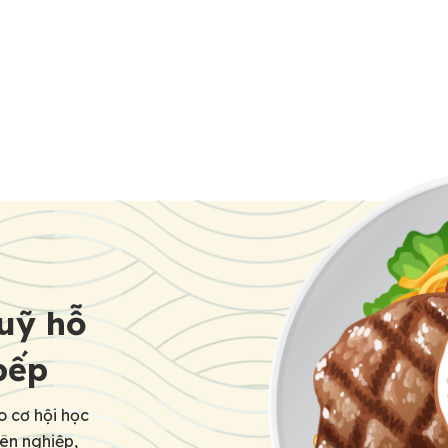
uỹ hỗ
bếp
o cơ hội học
yên nghiệp,