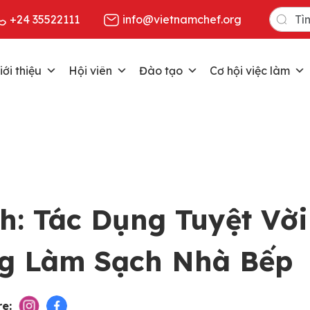
Search
+24 35522111
info@vietnamchef.org
for:
iới thiệu
Hội viên
Đào tạo
Cơ hội việc làm
h: Tác Dụng Tuyệt Vời
g Làm Sạch Nhà Bếp
e: