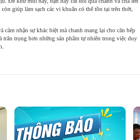
hịu. Để khử mùi này, bạn hãy cắt đôi quả chanh và chà lên
còn giúp làm sạch các vi khuẩn có thể tồn tại trên thớt,
 cảm nhận sự khác biệt mà chanh mang lại cho căn bếp
à trân trọng hơn những sản phẩm tự nhiên trong việc duy
h.