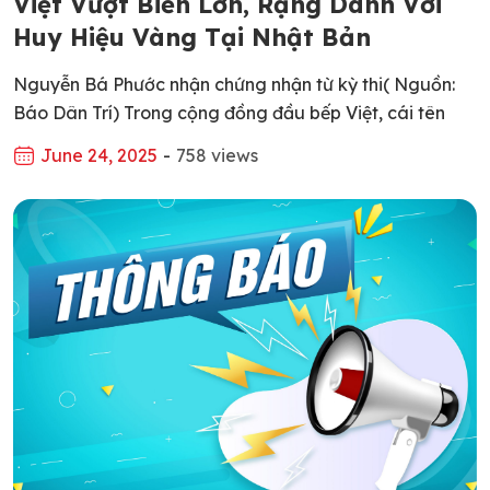
Việt Vượt Biển Lớn, Rạng Danh Với
Huy Hiệu Vàng Tại Nhật Bản
Nguyễn Bá Phước nhận chứng nhận từ kỳ thi( Nguồn:
Báo Dân Trí) Trong cộng đồng đầu bếp Việt, cái tên
Nguyễn Bá Phước đã không còn xa lạ – đặc biệt với
June 24, 2025
-
758 views
những ai theo đuổi tinh thần và kỹ thuật nấu ăn chuẩn
mực của ẩm thực Nhật Bản. Vượt qua nhiều thử […]