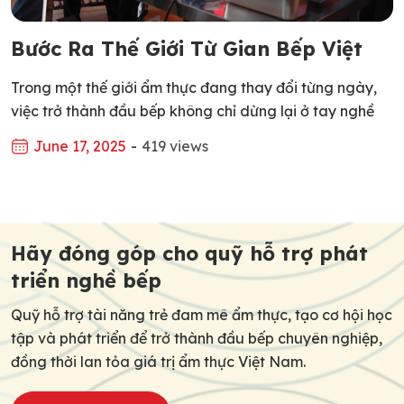
Bước Ra Thế Giới Từ Gian Bếp Việt
Trong một thế giới ẩm thực đang thay đổi từng ngày,
việc trở thành đầu bếp không chỉ dừng lại ở tay nghề
giỏi trong nước, mà còn là hành trình vươn ra toàn cầu,
June 17, 2025
-
419 views
học hỏi tại các nền ẩm thực phát triển, tiếp cận quy
trình đào tạo hiện đại và môi trường […]
Post
navigation
Hãy đóng góp cho quỹ hỗ trợ phát
triển nghề bếp
Quỹ hỗ trợ tài năng trẻ đam mê ẩm thực, tạo cơ hội học
tập và phát triển để trở thành đầu bếp chuyên nghiệp,
đồng thời lan tỏa giá trị ẩm thực Việt Nam.