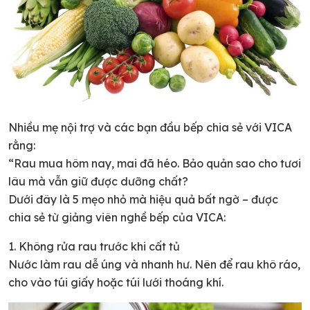
Nhiều mẹ nội trợ và các bạn đầu bếp chia sẻ với VICA
rằng:
“Rau mua hôm nay, mai đã héo. Bảo quản sao cho tươi
lâu mà vẫn giữ được dưỡng chất?
Dưới đây là 5 mẹo nhỏ mà hiệu quả bất ngờ – được
chia sẻ từ giảng viên nghề bếp của VICA:
1. Không rửa rau trước khi cất tủ
Nước làm rau dễ úng và nhanh hư. Nên để rau khô ráo,
cho vào túi giấy hoặc túi lưới thoáng khí.