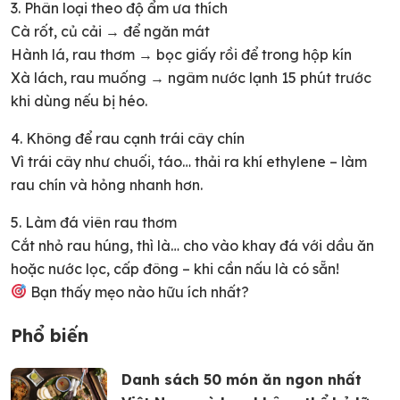
3. Phân loại theo độ ẩm ưa thích
Cà rốt, củ cải → để ngăn mát
Hành lá, rau thơm → bọc giấy rồi để trong hộp kín
Xà lách, rau muống → ngâm nước lạnh 15 phút trước
khi dùng nếu bị héo.
4. Không để rau cạnh trái cây chín
Vì trái cây như chuối, táo… thải ra khí ethylene – làm
rau chín và hỏng nhanh hơn.
5. Làm đá viên rau thơm
Cắt nhỏ rau húng, thì là… cho vào khay đá với dầu ăn
hoặc nước lọc, cấp đông – khi cần nấu là có sẵn!
Bạn thấy mẹo nào hữu ích nhất?
Phổ biến
Danh sách 50 món ăn ngon nhất