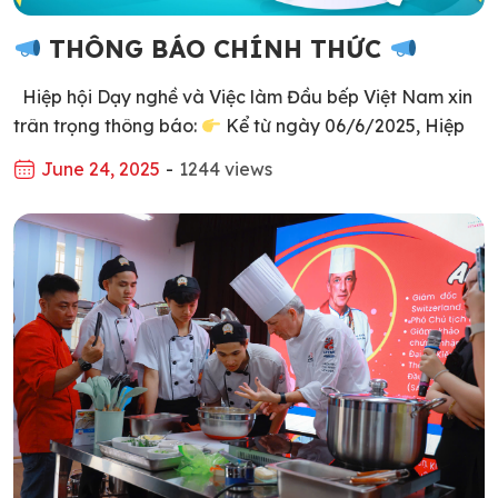
THÔNG BÁO CHÍNH THỨC
Hiệp hội Dạy nghề và Việc làm Đầu bếp Việt Nam xin
trân trọng thông báo:
Kể từ ngày 06/6/2025, Hiệp
hội chính thức sử dụng tên viết tắt tiếng Việt là: “HIỆP
June 24, 2025
-
1244 views
HỘI DẠY NGHỀ VÀ VIỆC LÀM ĐẦU BẾP VIỆT NAM”
trong tất cả các hoạt động, giao dịch, truyền thông […]