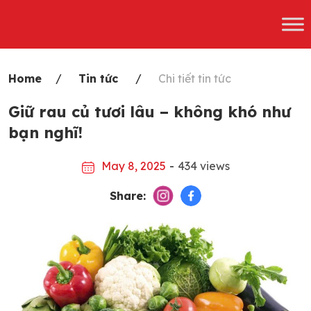
Skip
to
content
Home
Tin tức
Chi tiết tin tức
Giữ rau củ tươi lâu – không khó như
bạn nghĩ!
May 8, 2025
-
434 views
Share: