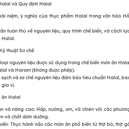
 Halal và Quy định Halal
ái niệm, ý nghĩa của thực phẩm Halal trong văn hóa Hồ
ần tuân thủ về nguyên liệu, quy trình chế biến, và cách lự
 Halal.
 Kỹ thuật Sơ chế
 loại nguyên liệu được sử dụng trong chế biến món ăn Hala
alal và Haram (không được phép).
m sạch và sơ chế nguyên liệu đảm bảo tiêu chuẩn Halal, ba
 gia vị.
n ăn Halal
ản và nâng cao: Hấp, nướng, om, và chiên với các phươn
ên và chất dinh dưỡng.
iến: Thực hành nấu các món ăn phổ biến từ thịt bò, thịt g