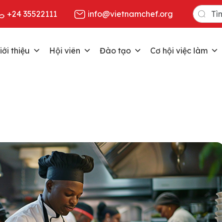
Search
+24 35522111
info@vietnamchef.org
for:
iới thiệu
Hội viên
Đào tạo
Cơ hội việc làm