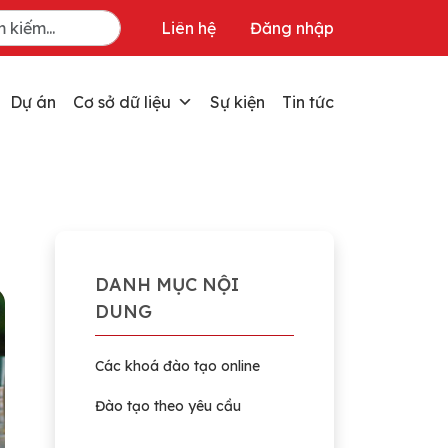
Liên hệ
Đăng nhập
Dự án
Cơ sở dữ liệu
Sự kiện
Tin tức
DANH MỤC NỘI
DUNG
Các khoá đào tạo online
Đào tạo theo yêu cầu