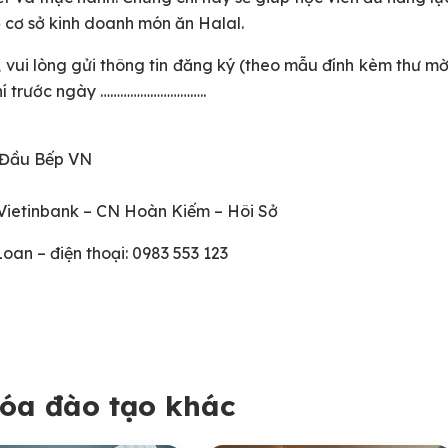
 cơ sở kinh doanh món ăn Halal.
vui lòng gửi thông tin đăng ký (theo mẫu đính kèm thư mờ
hí trước ngày …………………………..
 Đầu Bếp VN
Vietinbank – CN Hoàn Kiếm – Hôi Sở
 Loan – điện thoại: 0983 553 123
óa đào tạo khác