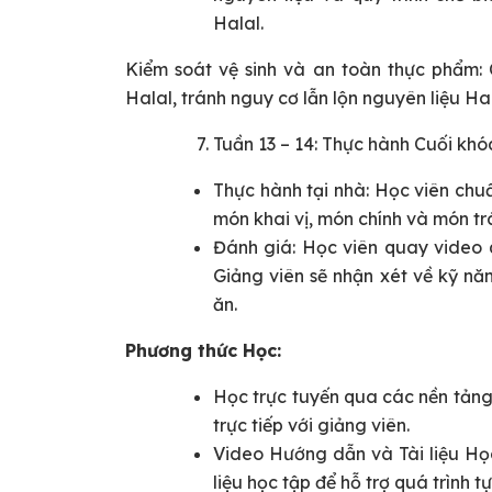
Halal.
Kiểm soát vệ sinh và an toàn thực phẩm:
Halal, tránh nguy cơ lẫn lộn nguyên liệu H
Tuần 13 – 14: Thực hành Cuối kh
Thực hành tại nhà: Học viên chu
món khai vị, món chính và món t
Đánh giá: Học viên quay video q
Giảng viên sẽ nhận xét về kỹ nă
ăn.
Phương thức Học:
Học trực tuyến qua các nền tản
trực tiếp với giảng viên.
Video Hướng dẫn và Tài liệu Học
liệu học tập để hỗ trợ quá trình t