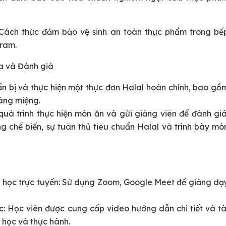
 Cách thức đảm bảo vệ sinh an toàn thực phẩm trong bế
aram.
óa và Đánh giá
ẩn bị và thực hiện một thực đơn Halal hoàn chỉnh, bao gồ
ráng miệng.
uá trình thực hiện món ăn và gửi giảng viên để đánh giá
ng chế biến, sự tuân thủ tiêu chuẩn Halal và trình bày mó
g học trực tuyến: Sử dụng Zoom, Google Meet để giảng dạ
: Học viên được cung cấp video hướng dẫn chi tiết và tà
ự học và thực hành.