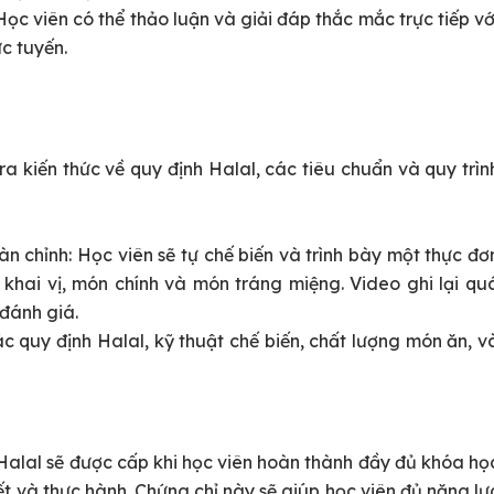
Học viên có thể thảo luận và giải đáp thắc mắc trực tiếp vớ
c tuyến.
ra kiến thức về quy định Halal, các tiêu chuẩn và quy trìn
n chỉnh: Học viên sẽ tự chế biến và trình bày một thực đơ
khai vị, món chính và món tráng miệng. Video ghi lại qu
 đánh giá.
ác quy định Halal, kỹ thuật chế biến, chất lượng món ăn, v
alal sẽ được cấp khi học viên hoàn thành đầy đủ khóa họ
yết và thực hành. Chứng chỉ này sẽ giúp học viên đủ năng lự