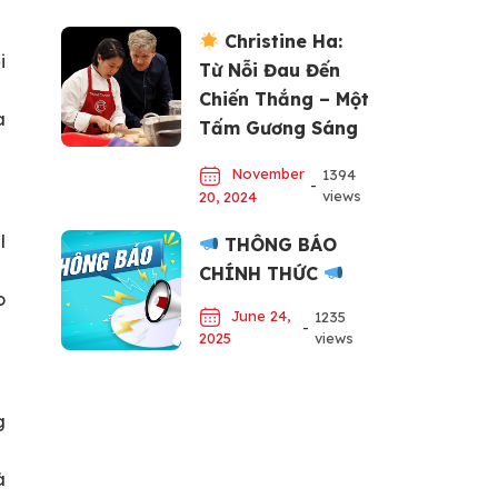
Christine Ha:
i
Từ Nỗi Đau Đến
Chiến Thắng – Một
a
Tấm Gương Sáng
về Đam Mê và Nỗ
November
1394
Lực
-
views
20, 2024
l
THÔNG BÁO
CHÍNH THỨC
o
June 24,
1235
-
views
2025
g
à