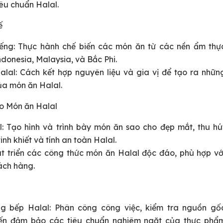
êu chuẩn Halal.
ế
iếng: Thực hành chế biến các món ăn từ các nền ẩm thự
donesia, Malaysia, và Bắc Phi.
alal: Cách kết hợp nguyên liệu và gia vị để tạo ra nhữn
ủa món ăn Halal.
ạo Món ăn Halal
l: Tạo hình và trình bày món ăn sao cho đẹp mắt, thu hú
nh khiết và tính an toàn Halal.
t triển các công thức món ăn Halal độc đáo, phù hợp vớ
hách hàng.
ong bếp Halal: Phân công công việc, kiểm tra nguồn gố
biến đảm bảo các tiêu chuẩn nghiêm ngặt của thực phẩ