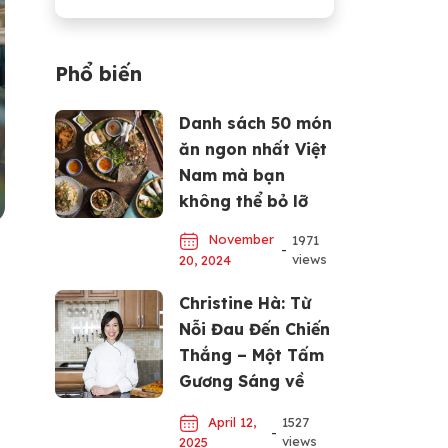
Phổ biến
Danh sách 50 món
ăn ngon nhất Việt
Nam mà bạn
không thể bỏ lỡ
November
1971
-
views
20, 2024
Christine Hà: Từ
Nỗi Đau Đến Chiến
Thắng – Một Tấm
Gương Sáng về
Đam Mê và Nỗ Lực
April 12,
1527
-
views
2025