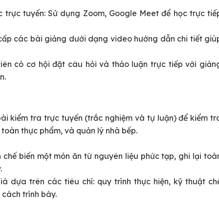
c trực tuyến: Sử dụng Zoom, Google Meet để học trực tiế
cấp các bài giảng dưới dạng video hướng dẫn chi tiết giú
iên có cơ hội đặt câu hỏi và thảo luận trực tiếp với giản
n.
i kiểm tra trực tuyến (trắc nghiệm và tự luận) để kiểm tr
n toàn thực phẩm, và quản lý nhà bếp.
 chế biến một món ăn từ nguyên liệu phức tạp, ghi lại toà
.
á dựa trên các tiêu chí: quy trình thực hiện, kỹ thuật ch
 cách trình bày.