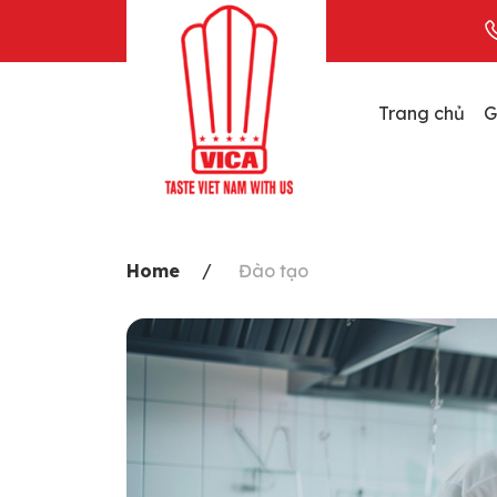
Skip
to
content
Trang chủ
G
Home
Đào tạo