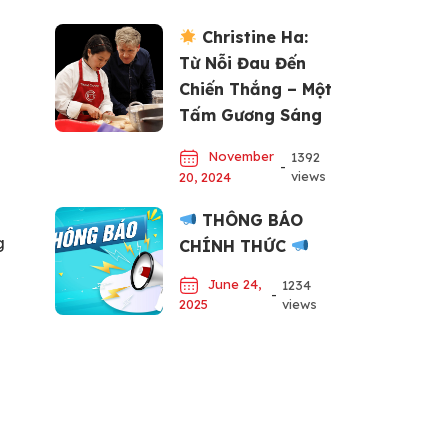
Christine Ha:
Từ Nỗi Đau Đến
Chiến Thắng – Một
Tấm Gương Sáng
về Đam Mê và Nỗ
November
1392
Lực
-
views
20, 2024
THÔNG BÁO
g
CHÍNH THỨC
June 24,
1234
-
views
2025