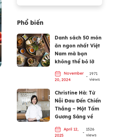
Phổ biến
Danh sách 50 món
ăn ngon nhất Việt
Nam mà bạn
không thể bỏ lỡ
November
1971
-
views
20, 2024
Christine Hà: Từ
Nỗi Đau Đến Chiến
Thắng – Một Tấm
Gương Sáng về
Đam Mê và Nỗ Lực
April 12,
1526
-
views
2025