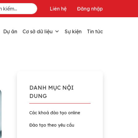
Liên hệ
Đăng nhập
Dự án
Cơ sở dữ liệu
Sự kiện
Tin tức
DANH MỤC NỘI
DUNG
Các khoá đào tạo online
Đào tạo theo yêu cầu