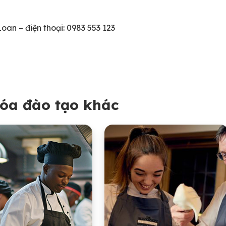
 Loan – điện thoại: 0983 553 123
óa đào tạo khác