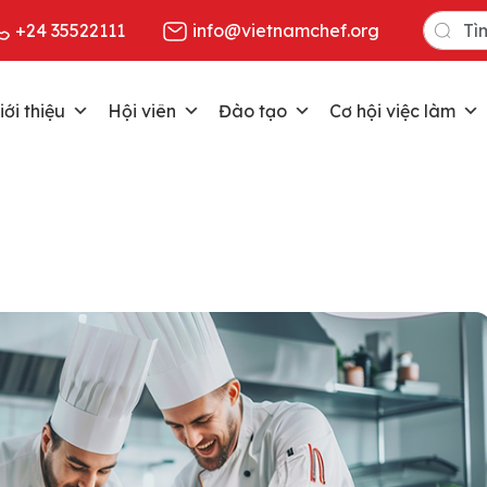
Search
+24 35522111
info@vietnamchef.org
for:
iới thiệu
Hội viên
Đào tạo
Cơ hội việc làm