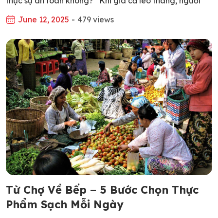
thực sự an toàn không?” Khi giá cả leo thang, người
tiêu dùng dễ bị cám dỗ bởi những món thực phẩm có
June 12, 2025
-
479 views
giá rẻ bất ngờ, màu sắc bắt mắt, mùi vị hấp dẫn.
Nhưng ít ai ngờ rằng, đằng sau […]
Từ Chợ Về Bếp – 5 Bước Chọn Thực
Phẩm Sạch Mỗi Ngày