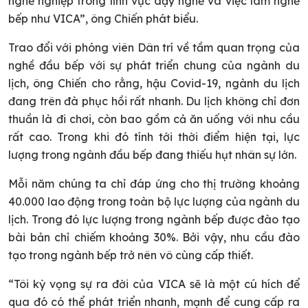
nghề nghiệp trong lĩnh vực dạy nghề và việc làm nghề
bếp như VICA”, ông Chiến phát biểu.
Trao đổi với phóng viên Dân trí về tầm quan trọng của
nghề đầu bếp với sự phát triển chung của ngành du
lịch, ông Chiến cho rằng, hậu Covid-19, ngành du lịch
đang trên đà phục hồi rất nhanh. Du lịch không chỉ đơn
thuần là đi chơi, còn bao gồm cả ăn uống với nhu cầu
rất cao. Trong khi đó tính tới thời điểm hiện tại, lực
lượng trong ngành đầu bếp đang thiếu hụt nhân sự lớn.
Mỗi năm chúng ta chỉ đáp ứng cho thị trường khoảng
40.000 lao động trong toàn bộ lực lượng của ngành du
lịch. Trong đó lực lượng trong ngành bếp được đào tạo
bài bản chỉ chiếm khoảng 30%. Bởi vậy, nhu cầu đào
tạo trong ngành bếp trở nên vô cùng cấp thiết.
“Tôi kỳ vọng sự ra đời của VICA sẽ là một cú hích để
qua đó có thể phát triển nhanh, mạnh để cung cấp ra