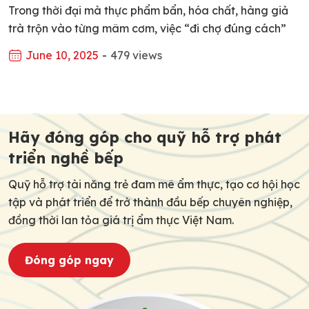
Trong thời đại mà thực phẩm bẩn, hóa chất, hàng giả
trà trộn vào từng mâm cơm, việc “đi chợ đúng cách”
không chỉ là kỹ năng sống, mà còn là tấm khiên bảo vệ
June 10, 2025
-
479 views
sức khỏe cho cả gia đình. Là đầu bếp, là người nội trợ,
là người bán hàng ăn – nếu […]
Post
navigation
Hãy đóng góp cho quỹ hỗ trợ phát
triển nghề bếp
Quỹ hỗ trợ tài năng trẻ đam mê ẩm thực, tạo cơ hội học
tập và phát triển để trở thành đầu bếp chuyên nghiệp,
đồng thời lan tỏa giá trị ẩm thực Việt Nam.
Đóng góp ngay