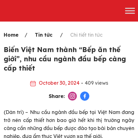
Skip
to
content
Home
Tin tức
Chi tiết tin tức
Biến Việt Nam thành “Bếp ăn thế
giới”, nhu cầu ngành đầu bếp càng
cấp thiết
October 30, 2024
-
409 views
Share:
(Dân trí) – Nhu cầu ngành đầu bếp tại Việt Nam đang
trở nên cấp thiết hơn bao giờ hết khi thị trường ngày
càng cần những đầu bếp được đào tạo bài bản chuyên
nghiệp, đưa ẩm thực Việt vươn xa thế giới.