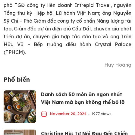
phó TGĐ công ty liên doanh Intrepid Travel, nguyên
Tổng thư ký Hiệp hội Lữ hành Việt Nam; ông Nguyễn
Sỹ Chí – Phó Giám đốc công ty cổ phần Năng lượng tái
tạo, Giám đốc dự án điện gió Cầu Đất, chuyên gia phát
triển dự án, chuyên gia hợp tác đào tạo và ông Trần
Hữu Vũ – Bếp trưởng điều hành Crystal Palace
(TPHCM).
Huy Hoàng
Phổ biến
Danh sách 50 món ăn ngon nhất
Việt Nam mà bạn không thể bỏ lỡ
November 20, 2024
-
1977 views
Christine Hà: Từ Nỗi Đau Đến Chiến