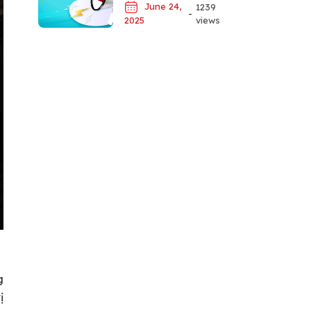
June 24,
1239
-
views
2025
g
ị