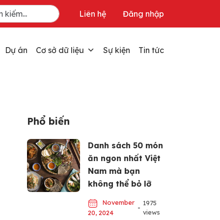
Liên hệ
Đăng nhập
Dự án
Cơ sở dữ liệu
Sự kiện
Tin tức
Phổ biến
Danh sách 50 món
ăn ngon nhất Việt
Nam mà bạn
không thể bỏ lỡ
November
1975
-
views
20, 2024