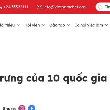
Search
+24 35522111
info@vietnamchef.org
for:
iới thiệu
Hội viên
Đào tạo
Cơ hội việc làm
rưng của 10 quốc gia
Share: