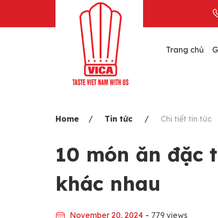
Skip
to
content
Trang chủ
G
Home
Tin tức
Chi tiết tin tức
10 món ăn đặc t
khác nhau
November 20, 2024
-
779 views