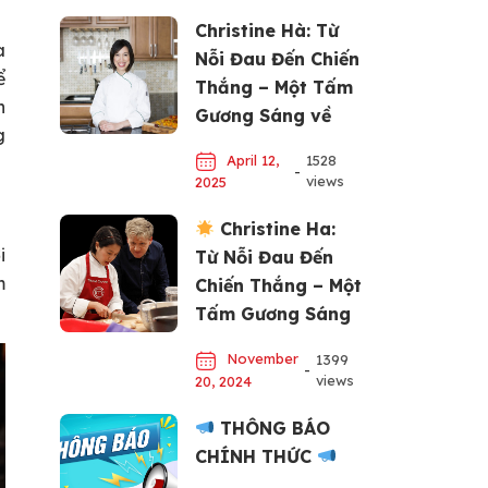
Christine Hà: Từ
a
Nỗi Đau Đến Chiến
ể
Thắng – Một Tấm
n
Gương Sáng về
g
Đam Mê và Nỗ Lực
April 12,
1528
-
views
2025
Christine Ha:
i
Từ Nỗi Đau Đến
m
Chiến Thắng – Một
Tấm Gương Sáng
về Đam Mê và Nỗ
November
1399
Lực
-
views
20, 2024
THÔNG BÁO
CHÍNH THỨC