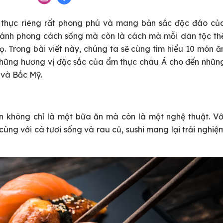
m thực riêng rất phong phú và mang bản sắc độc đáo củ
 ánh phong cách sống mà còn là cách mà mỗi dân tộc th
họ. Trong bài viết này, chúng ta sẽ cùng tìm hiểu 10 món ă
những hương vị đặc sắc của ẩm thực châu Á cho đến nhữn
 và Bắc Mỹ.
n không chỉ là một bữa ăn mà còn là một nghệ thuật. Vớ
ùng với cá tươi sống và rau củ, sushi mang lại trải nghiệ