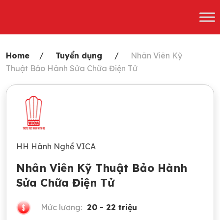
Skip
to
content
Home
Tuyển dụng
Nhân Viên Kỹ
Thuật Bảo Hành Sửa Chữa Điện Tử
HH Hành Nghề VICA
Nhân Viên Kỹ Thuật Bảo Hành
Sửa Chữa Điện Tử
Mức lương:
20 - 22 triệu