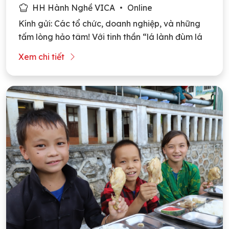
HH Hành Nghề VICA
Online
Kính gửi: Các tổ chức, doanh nghiệp, và những
tấm lòng hảo tâm! Với tinh thần “lá lành đùm lá
rách”, chúng tôi – Hiệp Hội Dạy Nghề và Việc
Xem chi tiết
Làm Đầu Bếp Việt Nam (VICA) – đang phối hợp
với Quỹ Tấm lòng Việt triển khai dự án xây dựng
bếp ăn cho bà […]