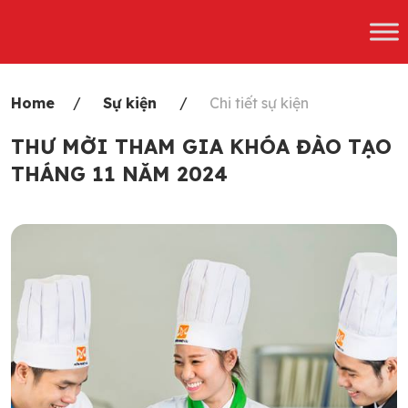
Skip
to
content
Home
Sự kiện
Chi tiết sự kiện
THƯ MỜI THAM GIA KHÓA ĐÀO TẠO
THÁNG 11 NĂM 2024