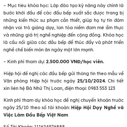
–
Mục tiêu khóa học
: Lớp đào tạo kỹ năng này chính là
bước khởi đầu để các đầu bếp xuất sắc được trang bị
những kiến thức sư phạm cần thiết, giúp họ tự tin đảm
nhận vai trò giảng dạy, lan tỏa niềm đam mê ẩm thực
và những giá trị nghề nghiệp đến cộng đồng. Khóa học
là cầu nối giữa các đầu bếp để thúc đẩy và phát triển
nghề chế biến món ăn ngày một lớn mạnh.
–
Kinh phí tham dự
:
2.500.000 VNĐ/học viên.
Hiệp hội đề nghị các đầu bếp gửi thông tin theo mẫu về
Văn phòng Hiệp hội trước ngày
25/10/2024
. Chi tiết
xin liên hệ Bà Nhữ Thị Loan, điện thoại: 0983 553 123
Kinh phí tham dự khóa học đề nghị chuyển khoản trước
ngày 25/10 theo số tài khoản:
Hiệp Hội Dạy Nghề và
Việc Làm Đầu Bếp Việt Nam
Số Tài Khoản: 111624976888