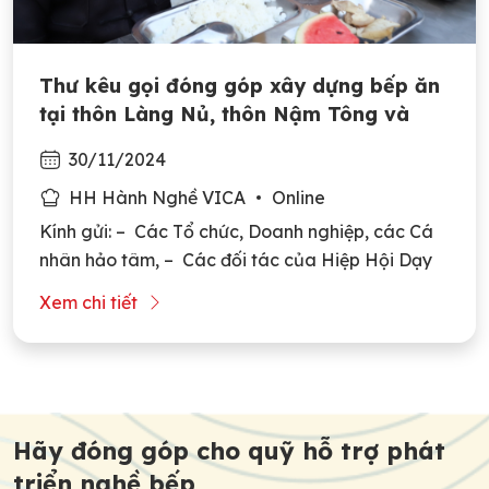
Thư kêu gọi đóng góp xây dựng bếp ăn
tại thôn Làng Nủ, thôn Nậm Tông và
Trường học
30/11/2024
HH Hành Nghề VICA
Online
Kính gửi: – Các Tổ chức, Doanh nghiệp, các Cá
nhân hảo tâm, – Các đối tác của Hiệp Hội Dạy
Nghề và Việc Làm Đầu Bếp Việt Nam (VICA),
Xem chi tiết
Trước hết, Hiệp Hội Dạy Nghề và Việc Làm Đầu
Bếp Việt Nam (VICA) xin gửi đến quý vị lời chào
Post
trân trọng và lời […]
navigation
Hãy đóng góp cho quỹ hỗ trợ phát
triển nghề bếp