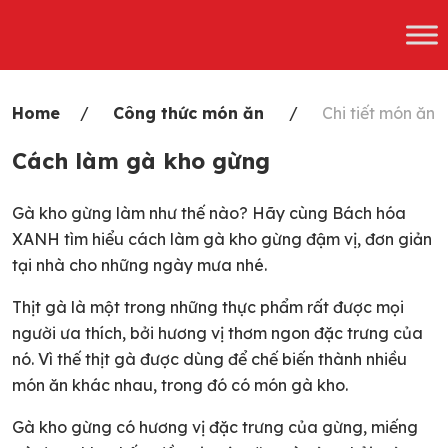
Skip
to
content
Home
Công thức món ăn
Chi tiết món ăn
Cách làm gà kho gừng
Gà kho gừng làm như thế nào? Hãy cùng Bách hóa
XANH tìm hiểu cách làm gà kho gừng đậm vị, đơn giản
tại nhà cho những ngày mưa nhé.
Thịt gà là một trong những thực phẩm rất được mọi
người ưa thích, bởi hương vị thơm ngon đặc trưng của
nó. Vì thế thịt gà được dùng để chế biến thành nhiều
món ăn khác nhau, trong đó có món gà kho.
Gà kho gừng có hương vị đặc trưng của gừng, miếng