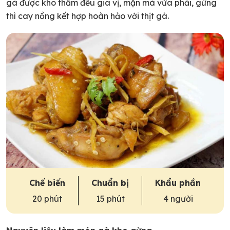
gà được kho thấm đều gia vị, mặn mà vừa phải, gừng
thì cay nồng kết hợp hoàn hảo với thịt gà.
Chế biến
Chuẩn bị
Khẩu phần
20 phút
15 phút
4 người