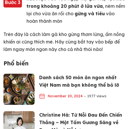
Bước 3
trong khoảng 20 phút ở lửa vừa
, nêm nếm
lại cho vừa ăn rồi cho
gừng và tiêu
vào
hoàn thành món
Trên đây là cách làm gà kho gừng thơm lừng, ấm nồng
khiến ai cũng thích mê. Hãy cùng bắt tay vào bếp để
làm ngay món ngon này cho cả nhà thôi nào!
Phổ biến
Danh sách 50 món ăn ngon nhất
Việt Nam mà bạn không thể bỏ lỡ
November 20, 2024
-
1977 views
Christine Hà: Từ Nỗi Đau Đến Chiến
Thắng – Một Tấm Gương Sáng về