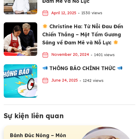
Đam Mê và Nỗ Lực
April 12, 2025
-
1530 views
Christine Ha: Từ Nỗi Đau Đến
Chiến Thắng – Một Tấm Gương
Sáng về Đam Mê và Nỗ Lực
November 20, 2024
-
1401 views
THÔNG BÁO CHÍNH THỨC
June 24, 2025
-
1242 views
Sự kiện liên quan
Bánh Đúc Nóng – Món